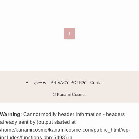
1
ホーム
PRIVACY POLICY
Contact
©
Kanami Cosme.
Warning
: Cannot modify header information - headers
already sent by (output started at
/home/kanamicosme/kanamicosme.com/public_html/wp-
includes/functions.php:5493) in