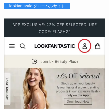
lookfantastic グローバルサイト