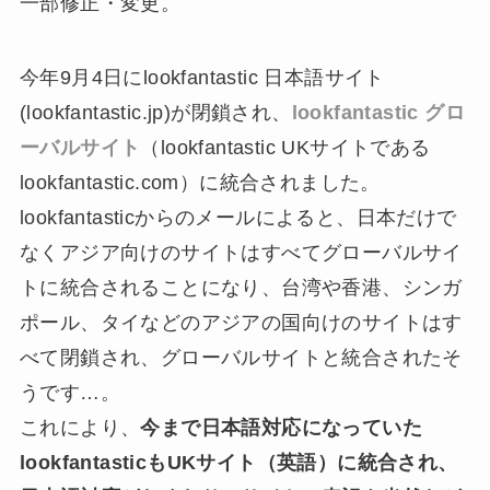
一部修正・変更。
今年9月4日にlookfantastic 日本語サイト
(lookfantastic.jp)が閉鎖され、
lookfantastic グロ
ーバルサイト
（lookfantastic UKサイトである
lookfantastic.com）に統合されました。
lookfantasticからのメールによると、日本だけで
なくアジア向けのサイトはすべてグローバルサイ
トに統合されることになり、台湾や香港、シンガ
ポール、タイなどのアジアの国向けのサイトはす
べて閉鎖され、グローバルサイトと統合されたそ
うです…。
これにより、
今まで日本語対応になっていた
lookfantasticもUKサイト（英語）に統合され、