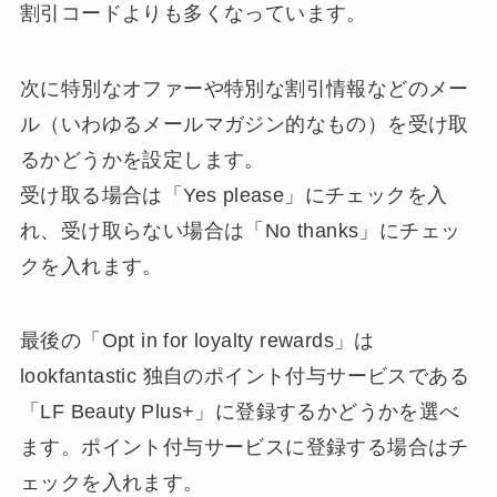
割引コードよりも多くなっています。
次に特別なオファーや特別な割引情報などのメー
ル（いわゆるメールマガジン的なもの）を受け取
るかどうかを設定します。
受け取る場合は「Yes please」にチェックを入
れ、受け取らない場合は「No thanks」にチェッ
クを入れます。
最後の「Opt in for loyalty rewards」は
lookfantastic 独自のポイント付与サービスである
「LF Beauty Plus+」に登録するかどうかを選べ
ます。ポイント付与サービスに登録する場合はチ
ェックを入れます。