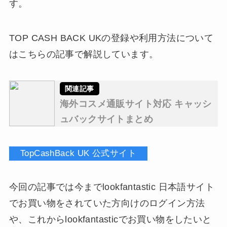
す。
TOP CASH BACK UKの登録や利用方法について
はこちらの記事で解説しています。
海外コスメ通販サイト対応 キャッシ
ュバックサイトまとめ
TopCashBack UK 公式サイト
今回の記事では今までlookfantastic 日本語サイト
でお買い物をされていた方向けのログイン方法
や、これからlookfantasticでお買い物をしたいと