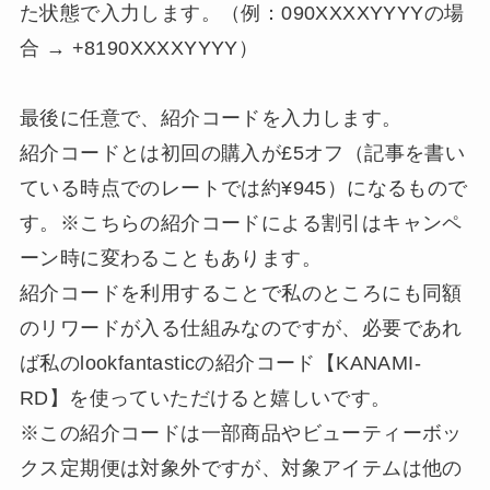
た状態で入力します。（例：090XXXXYYYYの場
合 → +8190XXXXYYYY）
最後に任意で、紹介コードを入力します。
紹介コードとは初回の購入が£5オフ（記事を書い
ている時点でのレートでは約¥945）になるもので
す。※こちらの紹介コードによる割引はキャンペ
ーン時に変わることもあります。
紹介コードを利用することで私のところにも同額
のリワードが入る仕組みなのですが、必要であれ
ば私のlookfantasticの紹介コード【KANAMI-
RD】を使っていただけると嬉しいです。
※この紹介コードは一部商品やビューティーボッ
クス定期便は対象外ですが、対象アイテムは他の