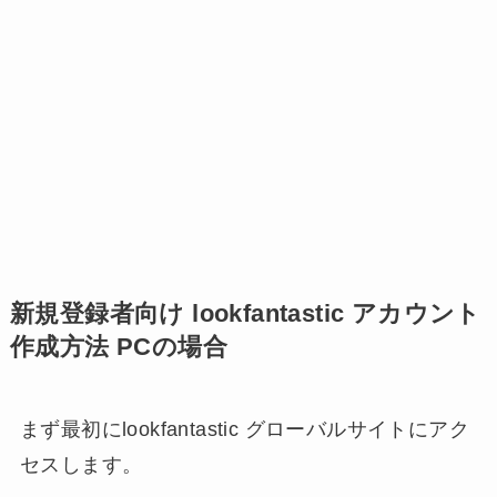
新規登録者向け lookfantastic アカウント
作成方法 PCの場合
まず最初にlookfantastic グローバルサイトにアク
セスします。