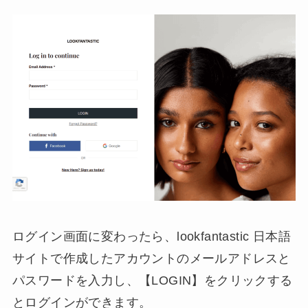
ログイン画面に変わったら、lookfantastic 日本語
サイトで作成したアカウントのメールアドレスと
パスワードを入力し、【LOGIN】をクリックする
とログインができます。