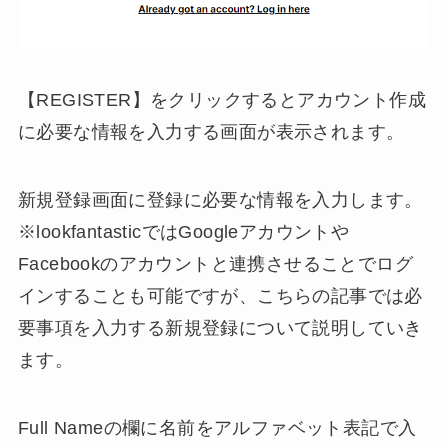
【REGISTER】をクリックするとアカウント作成
に必要な情報を入力する画面が表示されます。
新規登録画面に登録に必要な情報を入力します。
※lookfantasticではGoogleアカウントや
Facebookのアカウントと連携させることでログ
インすることも可能ですが、こちらの記事では必
要事項を入力する新規登録について説明していき
ます。
Full Nameの欄に名前をアルファベット表記で入