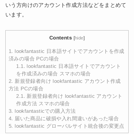
いう方向けのアカウント作成方法などをまとめて
います。
Contents
[
hide
]
1.
lookfantastic 日本語サイトでアカウントを作成
済みの場合 PCの場合
1.1.
lookfantastic 日本語サイトでアカウント
を作成済みの場合 スマホの場合
2.
新規登録者向け lookfantastic アカウント作成
方法 PCの場合
2.1.
新規登録者向け lookfantastic アカウント
作成方法 スマホの場合
3.
lookfantasticでの購入方法
4.
届いた商品に破損や入れ間違いがあった場合
5.
lookfantastic グローバルサイト統合後の変更点