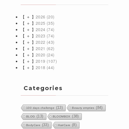
【 ＋ 】
2026
(20)
【 ＋ 】
2025
(35)
【 ＋ 】
2024
(74)
【 ＋ 】
2023
(74)
【 ＋ 】
2022
(43)
【 ＋ 】
2021
(62)
【 ＋ 】
2020
(24)
あ
【 ＋ 】
2019
(107)
【 ＋ 】
2018
(44)
参
Categories
(13)
(84)
100 days challenge
Beauty empties
(13)
(38)
BLOG
BLOOMBOX
(33)
(8)
BodyCare
HairCare