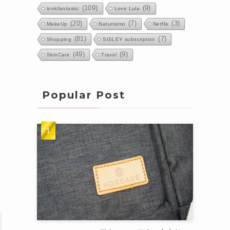
(109)
(9)
lookfantastic
Love Lula
(20)
(7)
(3)
MakeUp
Naturisimo
Netflix
(81)
(7)
Shopping
SISLEY subscription
(49)
(9)
SkinCare
Travel
Popular Post