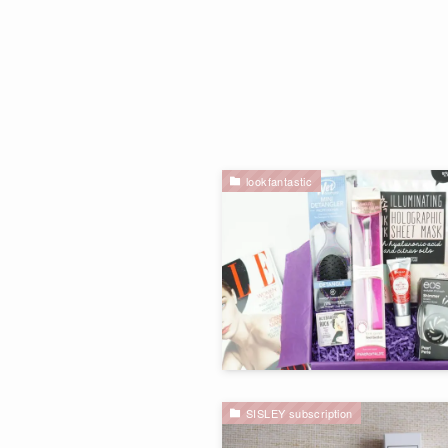
lookfantastic
SISLEY subscription