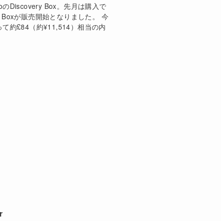
Discovery Box。先月は購入で
y Boxが販売開始となりました。 今
約£84（約¥11,514）相当の内
r