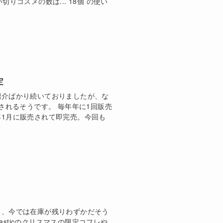
りコスメの数は... 18個 の使い
定
紹介ばかり続いておりましたが、な
販売されるそうです。 毎年年に1回販売
1月に販売されて即完売。今回も
り、今では在庫が残りわずかだそう
asticのクリスマスの限定コフレや