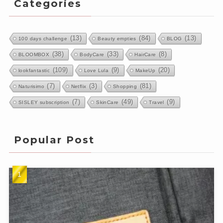
Categories
(13)
(84)
(13)
100 days challenge
Beauty empties
BLOG
(38)
(33)
(8)
BLOOMBOX
BodyCare
HairCare
(109)
(9)
(20)
lookfantastic
Love Lula
MakeUp
(7)
(3)
(81)
Naturisimo
Netflix
Shopping
(7)
(49)
(9)
SISLEY subscription
SkinCare
Travel
Popular Post