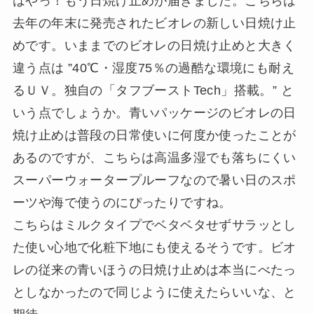
はやっ！もう日焼け止めが届きました。こちらは
去年の年末に発売されたビオレの新しい日焼け止
めです。いままでのビオレの日焼け止めと大きく
違う点は ”40℃・湿度75％の過酷な環境にも耐え
るＵＶ。独自の「タフブーストTech」搭載。” と
いう点でしょうか。青いパッケージのビオレの日
焼け止めは普段の日常使いに何度か使ったことが
あるのですが、こちらは高温多湿でも落ちにくい
スーパーウォータープルーフなので暑い日のスポ
ーツや海で使うのにぴったりですね。
こちらはミルクタイプでベタベタせずサラッとし
た使い心地で化粧下地にも使えるそうです。ビオ
レの従来の青いほうの日焼け止めは本当にべたっ
としなかったので同じように使えたらいいな、と