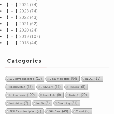
【 ＋ 】
2024
(74)
【 ＋ 】
2023
(74)
【 ＋ 】
2022
(43)
【 ＋ 】
2021
(62)
【 ＋ 】
2020
(24)
【 ＋ 】
2019
(107)
【 ＋ 】
2018
(44)
Categories
(13)
(84)
(13)
100 days challenge
Beauty empties
BLOG
(38)
(33)
(8)
BLOOMBOX
BodyCare
HairCare
(109)
(9)
(20)
lookfantastic
Love Lula
MakeUp
(7)
(3)
(81)
Naturisimo
Netflix
Shopping
(7)
(49)
(9)
SISLEY subscription
SkinCare
Travel