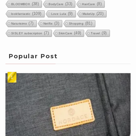
(38)
(33)
(8)
BLOOMBOX
BodyCare
HairCare
(109)
(9)
(20)
lookfantastic
Love Lula
MakeUp
(7)
(3)
(81)
Naturisimo
Netflix
Shopping
(7)
(49)
(9)
SISLEY subscription
SkinCare
Travel
Popular Post