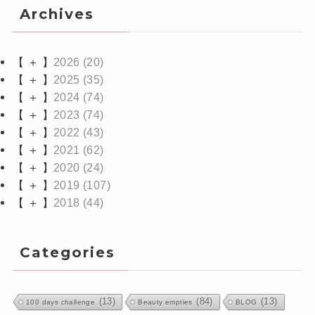
Archives
【 ＋ 】
2026
(20)
【 ＋ 】
2025
(35)
【 ＋ 】
2024
(74)
【 ＋ 】
2023
(74)
【 ＋ 】
2022
(43)
【 ＋ 】
2021
(62)
【 ＋ 】
2020
(24)
【 ＋ 】
2019
(107)
【 ＋ 】
2018
(44)
Categories
(13)
(84)
(13)
100 days challenge
Beauty empties
BLOG