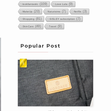
(109)
(9)
lookfantastic
Love Lula
(20)
(7)
(3)
MakeUp
Naturisimo
Netflix
(81)
(7)
Shopping
SISLEY subscription
(49)
(9)
SkinCare
Travel
Popular Post