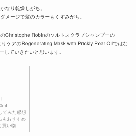
どかなり乾燥しがち。
＆ダメージで髪のカラーもくすみがち。
ristophe Robinのソルトスクラブシャンプーの
しっとりケアのRegenerating Mask with Prickly Pear Oilではな
ューしていきたいと思います。
l
50ml
ン使いしてみた感想
イテムもおすすめ
にお買い物