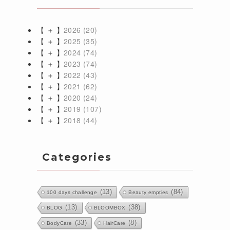
【 ＋ 】
2026
(20)
【 ＋ 】
2025
(35)
【 ＋ 】
2024
(74)
【 ＋ 】
2023
(74)
【 ＋ 】
2022
(43)
【 ＋ 】
2021
(62)
【 ＋ 】
2020
(24)
【 ＋ 】
2019
(107)
【 ＋ 】
2018
(44)
Categories
(13)
(84)
100 days challenge
Beauty empties
(13)
(38)
BLOG
BLOOMBOX
(33)
(8)
BodyCare
HairCare