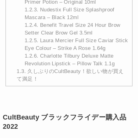
Primer Potion – Original 10ml
1.2.3.
Nudestix Full Size Splashproof
Mascara – Black 12ml
1.2.4.
Benefit Travel Size 24 Hour Brow
Setter Clear Brow Gel 3.5ml
1.2.5.
Laura Mercier Full Size Caviar Stick
Eye Colour – Strike A Rose 1.64g
1.2.6.
Charlotte Tilbury Deluxe Matte
Revolution Lipstick – Pillow Talk 1.1g
1.3.
久しぶりのCultBeauty！欲しい物が買え
て満足！
CultBeauty ブラックフライデー購入品
2022