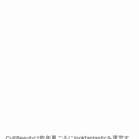
CultBeautyは昨年夏ごろにlookfantasticを運営す