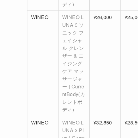
ディ)
WINEO
WINEO L
¥26,000
¥25,0
UNA 3 ソ
ニック フ
ェイシャ
ル クレン
ザー & エ
イジング
ケア マッ
サージャ
ー | Curre
ntBody(カ
レントボ
ディ)
WINEO
WINEO L
¥32,850
¥28,5
UNA 3 Pl
us | Curre