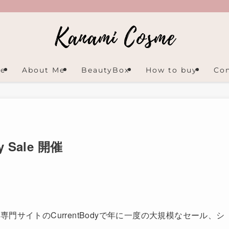
e
About Me
BeautyBox
How to buy
Con
ay Sale 開催
サイトのCurrentBodyで年に一度の大規模なセール、シ