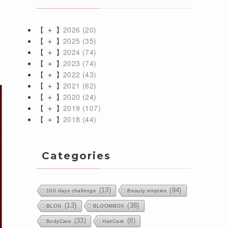
【 ＋ 】
2026
(20)
【 ＋ 】
2025
(35)
【 ＋ 】
2024
(74)
【 ＋ 】
2023
(74)
【 ＋ 】
2022
(43)
【 ＋ 】
2021
(62)
【 ＋ 】
2020
(24)
【 ＋ 】
2019
(107)
【 ＋ 】
2018
(44)
Categories
(13)
(84)
100 days challenge
Beauty empties
(13)
(38)
BLOG
BLOOMBOX
(33)
(8)
BodyCare
HairCare