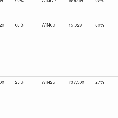
us
22%
WINCB
Various
22%
20
60％
WIN60
¥5,328
60%
00
25％
WIN25
¥37,500
27%