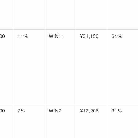
00
11%
WIN11
¥31,150
64%
00
7%
WIN7
¥13,206
31%