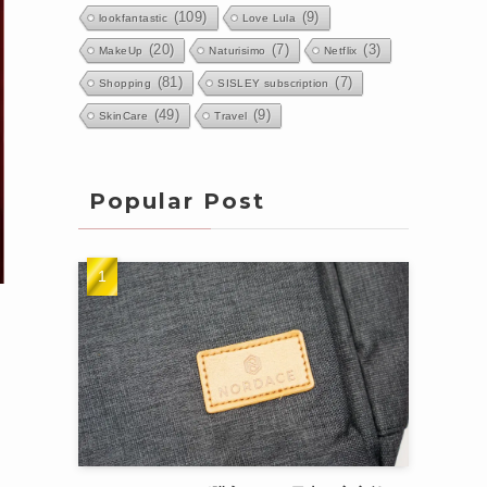
(109)
(9)
lookfantastic
Love Lula
(20)
(7)
(3)
MakeUp
Naturisimo
Netflix
(81)
(7)
Shopping
SISLEY subscription
(49)
(9)
SkinCare
Travel
Popular Post
ま