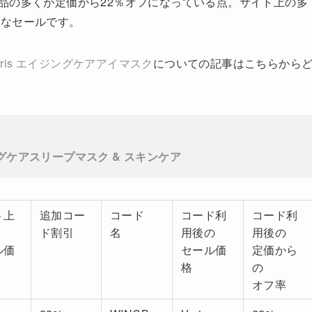
ナル製品の多くが定価から22％オフになっている点。サイト上の多
得なセールです。
Harris エイジングケアアイマスク
についての記事はこちらから
 エイジングケアスリープマスク & スキンケア
ト上
追加コー
コード
コード利
コード利
ド割引
名
用後の
用後の
ル価
セール価
定価から
格
の
オフ率