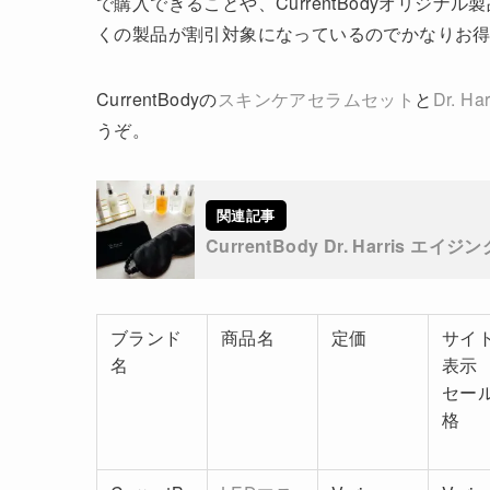
で購入できることや、CurrentBodyオリジ
くの製品が割引対象になっているのでかなりお
CurrentBodyの
スキンケアセラムセット
と
Dr. 
うぞ。
CurrentBody Dr. Harris
ブランド
商品名
定価
サイ
名
表示
セー
格