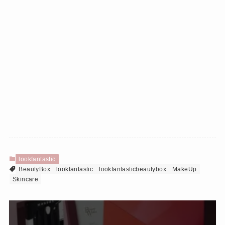
lookfantastic
BeautyBox
lookfantastic
lookfantasticbeautybox
MakeUp
Skincare