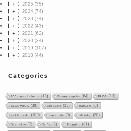
【 ＋ 】
2025
(35)
【 ＋ 】
2024
(74)
【 ＋ 】
2023
(74)
【 ＋ 】
2022
(43)
【 ＋ 】
2021
(62)
【 ＋ 】
2020
(24)
【 ＋ 】
2019
(107)
【 ＋ 】
2018
(44)
Categories
(13)
(84)
(13)
100 days challenge
Beauty empties
BLOG
(38)
(33)
(8)
BLOOMBOX
BodyCare
HairCare
(109)
(9)
(20)
lookfantastic
Love Lula
MakeUp
(7)
(3)
(81)
Naturisimo
Netflix
Shopping