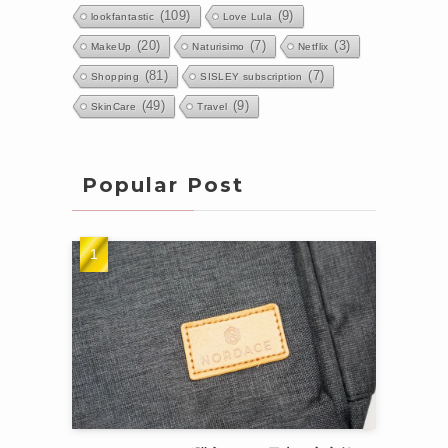
(109)
(9)
lookfantastic
Love Lula
(20)
(7)
(3)
MakeUp
Naturisimo
Netflix
(81)
(7)
Shopping
SISLEY subscription
(49)
(9)
SkinCare
Travel
Popular Post