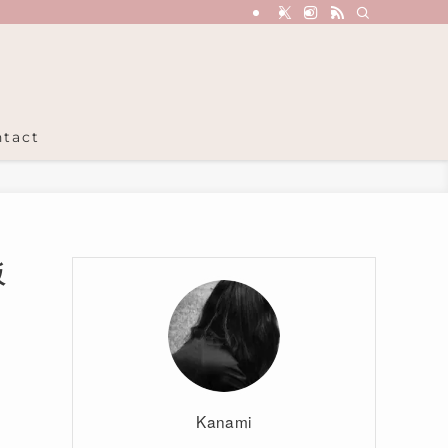
tact
販
Kanami