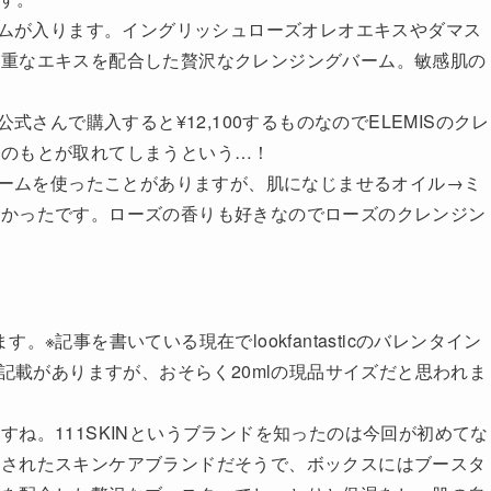
バームが入ります。イングリッシュローズオレオエキスやダマス
貴重なエキスを配合した贅沢なクレンジングバーム。敏感肌の
式さんで購入すると¥12,100するものなのでELEMISのクレ
分のもとが取れてしまうという…！
グバームを使ったことがありますが、肌になじませるオイル→ミ
良かったです。ローズの香りも好きなのでローズのクレンジン
ています。※記事を書いている現在でlookfantasticのバレンタイン
の記載がありますが、おそらく20mlの現品サイズだと思われま
ね。111SKINというブランドを知ったのは今回が初めてな
設されたスキンケアブランドだそうで、ボックスにはブースタ