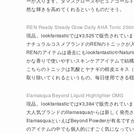
ーが入ります。ダマスクローズやピュアゴール
然な輝きを高めてくれるというものだそう。
REN Ready Steady Glow Daily AHA Tonic 250m
現品。lookfantasticでは¥3,525で販売されてい
ナチュラルコスメブランドのRENのトニックが
RENのアイテムは過去にもlookfantasticや
かな香りで使いやすいスキンケアアイテムで結
こちらのトニックは乳酸とヤナギの樹皮エキス（
取り除いてくれるというもの。毎日使用できる
Illamasqua Beyond Liquid Highlighter OMG
現品。lookfantasticでは¥3,384で販売されてい
大人気ブランドのIllamasquaからは新しく発売されたば
IllamasquaといえばBeyond Powde
のアイテムの中でも個人的にすごく気になって