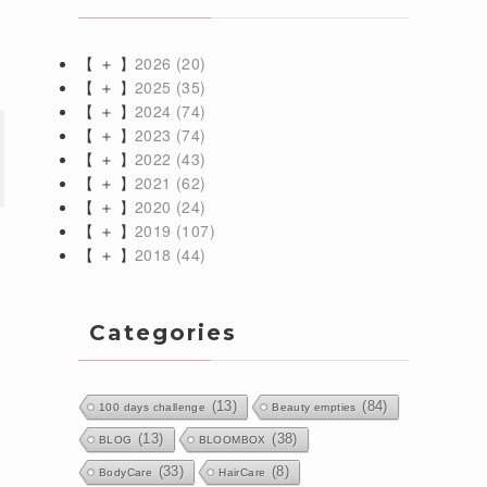
【 ＋ 】
2026
(20)
【 ＋ 】
2025
(35)
【 ＋ 】
2024
(74)
【 ＋ 】
2023
(74)
【 ＋ 】
2022
(43)
【 ＋ 】
2021
(62)
【 ＋ 】
2020
(24)
【 ＋ 】
2019
(107)
【 ＋ 】
2018
(44)
Categories
(13)
(84)
100 days challenge
Beauty empties
(13)
(38)
BLOG
BLOOMBOX
(33)
(8)
BodyCare
HairCare