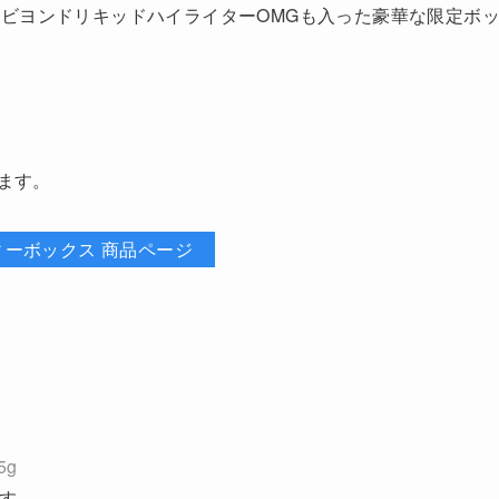
uaのビヨンドリキッドハイライターOMGも入った豪華な限定ボ
います。
ーティーボックス 商品ページ
5g
ます。