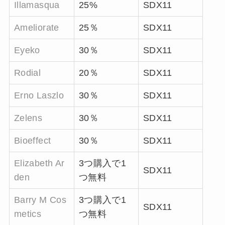
Illamasqua
25%
SDX11
Ameliorate
25％
SDX11
Eyeko
30％
SDX11
Rodial
20％
SDX11
Erno Laszlo
30％
SDX11
Zelens
30％
SDX11
Bioeffect
30％
SDX11
Elizabeth Ar
3
つ購入で
1
SDX11
den
つ無料
Barry M Cos
3
つ購入で
1
SDX11
metics
つ無料