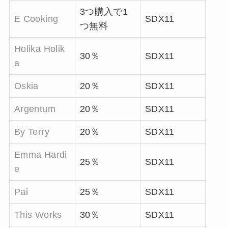
3
つ購入で
1
E Cooking
SDX11
つ無料
Holika Holik
30％
SDX11
a
Oskia
20％
SDX11
Argentum
20％
SDX11
By Terry
20％
SDX11
Emma Hardi
25％
SDX11
e
Pai
25％
SDX11
This Works
30％
SDX11