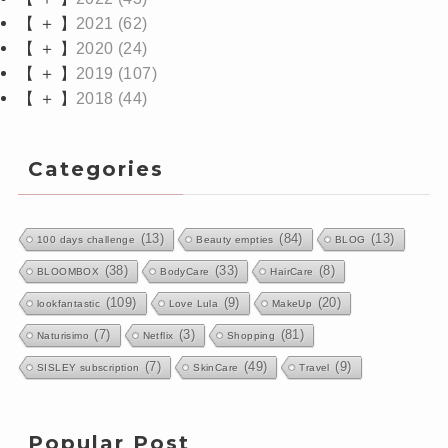
【 ＋ 】
2021
(62)
【 ＋ 】
2020
(24)
【 ＋ 】
2019
(107)
【 ＋ 】
2018
(44)
Categories
(13)
(84)
(13)
100 days challenge
Beauty empties
BLOG
(38)
(33)
(8)
BLOOMBOX
BodyCare
HairCare
(109)
(9)
(20)
lookfantastic
Love Lula
MakeUp
(7)
(3)
(81)
Naturisimo
Netflix
Shopping
(7)
(49)
(9)
SISLEY subscription
SkinCare
Travel
Popular Post