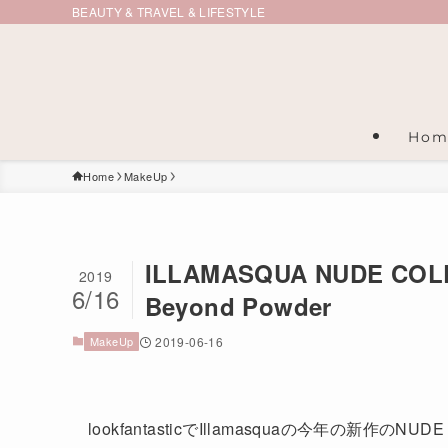
BEAUTY & TRAVEL & LIFESTYLE
Hom
Home
MakeUp
ILLAMASQUA NUDE COL
2019
6/16
Beyond Powder
MakeUp
2019-06-16
lookfantasticでIllamasquaの今年の新作