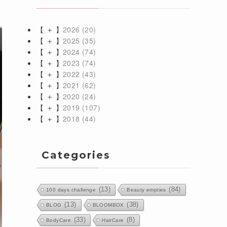
【 ＋ 】
2026
(20)
【 ＋ 】
2025
(35)
【 ＋ 】
2024
(74)
【 ＋ 】
2023
(74)
【 ＋ 】
2022
(43)
【 ＋ 】
2021
(62)
【 ＋ 】
2020
(24)
【 ＋ 】
2019
(107)
【 ＋ 】
2018
(44)
Categories
(13)
(84)
100 days challenge
Beauty empties
(13)
(38)
BLOG
BLOOMBOX
(33)
(8)
BodyCare
HairCare