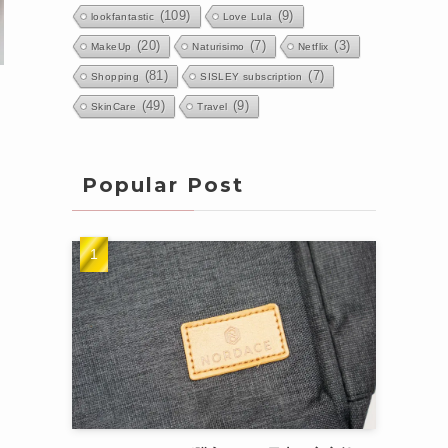
(109)
(9)
lookfantastic
Love Lula
(20)
(7)
(3)
MakeUp
Naturisimo
Netflix
(81)
(7)
Shopping
SISLEY subscription
(49)
(9)
SkinCare
Travel
Popular Post