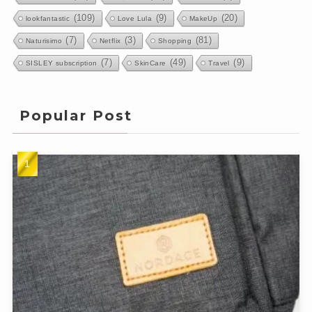
(109)
(9)
(20)
lookfantastic
Love Lula
MakeUp
(7)
(3)
(81)
Naturisimo
Netflix
Shopping
(7)
(49)
(9)
SISLEY subscription
SkinCare
Travel
Popular Post