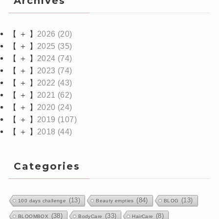
Archives
【 ＋ 】
2026
(20)
【 ＋ 】
2025
(35)
【 ＋ 】
2024
(74)
【 ＋ 】
2023
(74)
【 ＋ 】
2022
(43)
【 ＋ 】
2021
(62)
【 ＋ 】
2020
(24)
【 ＋ 】
2019
(107)
【 ＋ 】
2018
(44)
Categories
(13)
(84)
(13)
100 days challenge
Beauty empties
BLOG
(38)
(33)
(8)
BLOOMBOX
BodyCare
HairCare