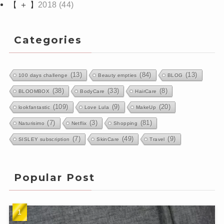
【 ＋ 】
2018
(44)
Categories
(13)
(84)
(13)
100 days challenge
Beauty empties
BLOG
(38)
(33)
(8)
BLOOMBOX
BodyCare
HairCare
(109)
(9)
(20)
lookfantastic
Love Lula
MakeUp
(7)
(3)
(81)
Naturisimo
Netflix
Shopping
(7)
(49)
(9)
SISLEY subscription
SkinCare
Travel
Popular Post