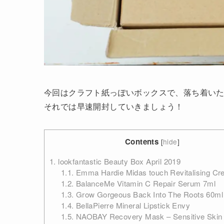
今回はクラフト紙っぽいボックスで、落ち着い
それでは早速開封していきましょう！
Contents
[
hide
]
1.
lookfantastic Beauty Box April 2019
1.1.
Emma Hardie Midas touch Revitalising Cr
1.2.
BalanceMe Vitamin C Repair Serum 7ml
1.3.
Grow Gorgeous Back Into The Roots 60ml
1.4.
BellaPierre Mineral Lipstick Envy
1.5.
NAOBAY Recovery Mask – Sensitive Skin