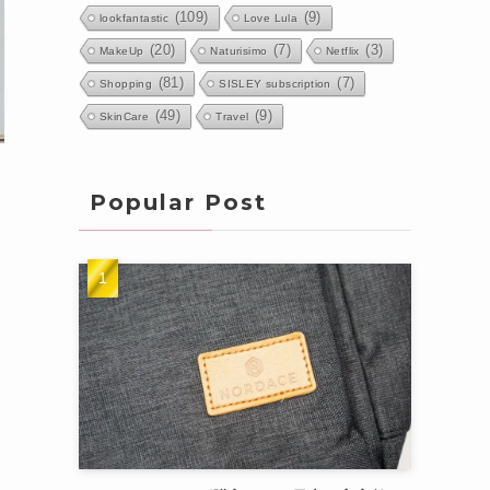
(109)
(9)
lookfantastic
Love Lula
(20)
(7)
(3)
MakeUp
Naturisimo
Netflix
(81)
(7)
Shopping
SISLEY subscription
(49)
(9)
SkinCare
Travel
Popular Post