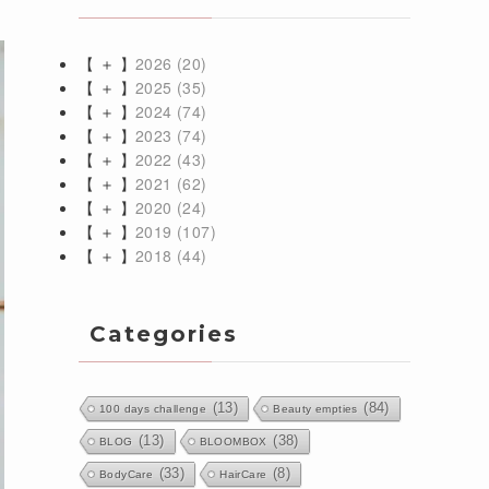
【 ＋ 】
2026
(20)
【 ＋ 】
2025
(35)
【 ＋ 】
2024
(74)
【 ＋ 】
2023
(74)
【 ＋ 】
2022
(43)
【 ＋ 】
2021
(62)
【 ＋ 】
2020
(24)
【 ＋ 】
2019
(107)
【 ＋ 】
2018
(44)
Categories
(13)
(84)
100 days challenge
Beauty empties
(13)
(38)
BLOG
BLOOMBOX
(33)
(8)
BodyCare
HairCare